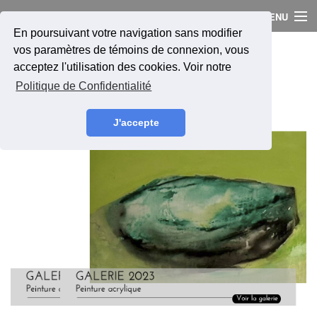
MCBOH
MENU
En poursuivant votre navigation sans modifier
vos paramètres de témoins de connexion, vous
MCBOH
| Marie Claude
acceptez l'utilisation des cookies. Voir notre
Bohnenblust Lenglart
Peintures
Politique de Confidentialité
Autres Créations
2
of
6
J'accepte
Expositions
Biographie
Contact